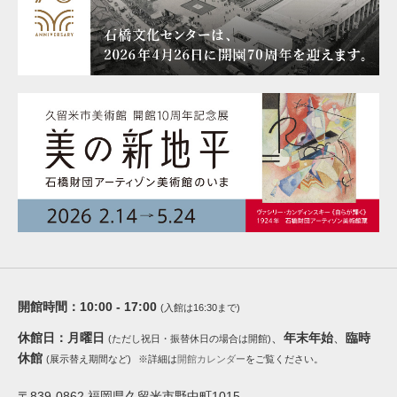
開館時間：
10:00 - 17:00
(入館は16:30まで)
休館日：
月曜日
、
年末年始
、
臨時
(ただし祝日・振替休日の場合は開館)
休館
(展示替え期間など)
※詳細は
開館カレンダー
をご覧ください。
〒839-0862 福岡県久留米市野中町1015