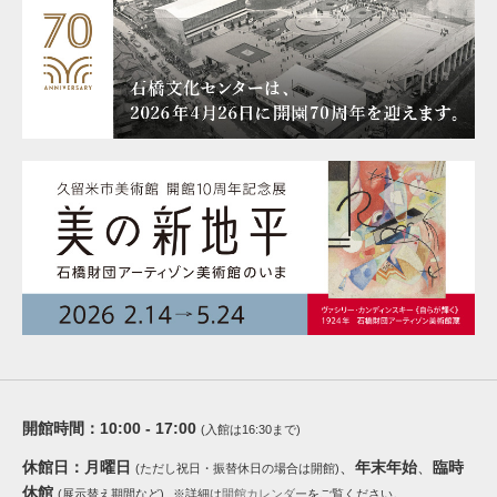
開館時間：
10:00 - 17:00
(入館は16:30まで)
休館日：
月曜日
、
年末年始
、
臨時
(ただし祝日・振替休日の場合は開館)
休館
(展示替え期間など)
※詳細は
開館カレンダー
をご覧ください。