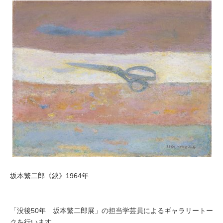
坂本繁二郎《鋏》1964年
「没後50年 坂本繁二郎展」の担当学芸員によるギャラリートー
クを行います。