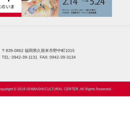
〒839-0862 福岡県久留米市野中町1015
TEL: 0942-39-1131 FAX: 0942-39-3134
opyright © 2016 ISHIBASHI CULTURAL CENTER. All Rights Reserved.