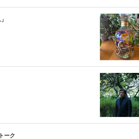
ム」
ートーク