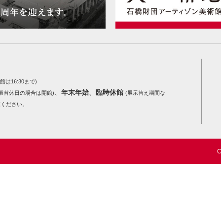
館は16:30まで)
、
年末年始
、
臨時休館
振替休日の場合は開館)
(展示替え期間な
覧ください。
C