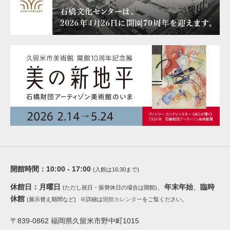
開館時間：
10:00 - 17:00
(入館は16:30まで)
休館日：
月曜日
、
年末年始
、
臨時
(ただし祝日・振替休日の場合は開館)
休館
(展示替え期間など)
※詳細は
開館カレンダー
をご覧ください。
〒839-0862 福岡県久留米市野中町1015