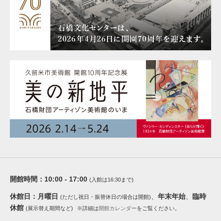
開館時間：
10:00 - 17:00
(入館は16:30まで)
休館日：
月曜日
、
年末年始
、
臨時
(ただし祝日・振替休日の場合は開館)
休館
(展示替え期間など)
※詳細は
開館カレンダー
をご覧ください。