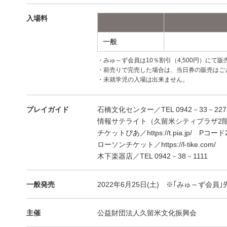
入場料
一般
・みゅ～ず会員は10％割引（4,500円）にて
・前売りで完売した場合は、当日券の販売はご
・未就学児の入場は出来ません。
プレイガイド
石橋文化センター／TEL 0942－33－22
情報サテライト（久留米シティプラザ2階）／T
チケットぴあ／https://t.pia.jp/ Pコード
ローソンチケット／https://l-tike.com
木下楽器店／TEL 0942－38－1111
一般発売
2022年6月25日(土) ※｢みゅ～ず会員｣先
主催
公益財団法人久留米文化振興会