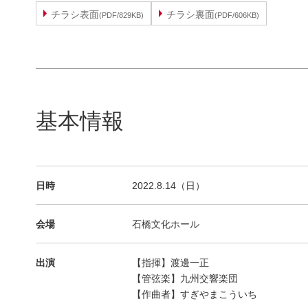
チラシ表面
チラシ裏面
(PDF/829KB)
(PDF/606KB)
基本情報
日時
2022.8.14（日）
会場
石橋文化ホール
出演
【指揮】渡邊一正
【管弦楽】九州交響楽団
【作曲者】すぎやまこういち