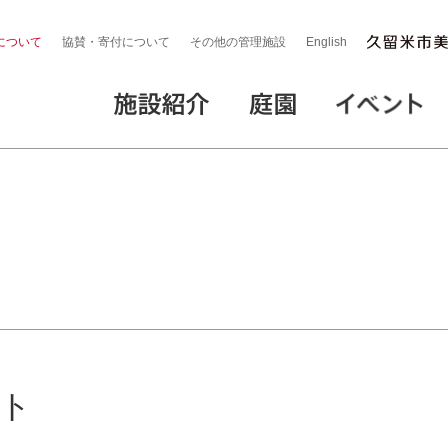
について
協賛・寄付について
その他の管理施設
English
ト