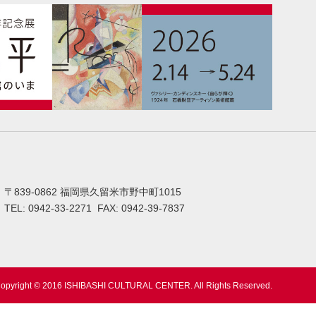
〒839-0862 福岡県久留米市野中町1015
TEL: 0942-33-2271 FAX: 0942-39-7837
opyright © 2016 ISHIBASHI CULTURAL CENTER. All Rights Reserved.