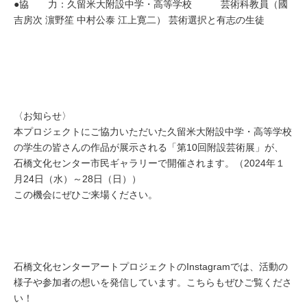
●協 力：久留米大附設中学・高等学校 芸術科教員（國
吉房次 濵野笙 中村公泰 江上寛二） 芸術選択と有志の生徒
〈お知らせ〉
本プロジェクトにご協力いただいた久留米大附設中学・高等学校
の学生の皆さんの作品が展示される「第10回附設芸術展」が、
石橋文化センター市民ギャラリーで開催されます。（2024年１
月24日（水）～28日（日））
この機会にぜひご来場ください。
石橋文化センターアートプロジェクトのInstagramでは、活動の
様子や参加者の想いを発信しています。こちらもぜひご覧くださ
い！