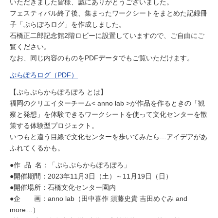
いただきました皆様、誠にありがとうございました。
フェスティバル終了後、集まったワークシートをまとめた記録冊
子「ぷらぽろログ」を作成しました。
石橋正二郎記念館2階ロビーに設置していますので、ご自由にご
覧ください。
なお、同じ内容のものをPDFデータでもご覧いただけます。
ぷらぽろログ（PDF）
【ぷらぷらからぽろぽろ とは】
福岡のクリエイターチーム< anno lab >が作品を作るときの「観
察と発想」を体験できるワークシートを使って文化センターを散
策する体験型プロジェクト。
いつもと違う目線で文化センターを歩いてみたら…アイデアがあ
ふれてくるかも。
●作 品 名：「ぷらぷらからぽろぽろ」
●開催期間：2023年11月3日（土）～11月19日（日）
●開催場所：石橋文化センター園内
●企 画：anno lab（田中喜作 須藤史貴 吉田めぐみ and
more…）