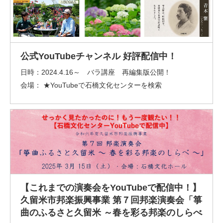
公式YouTubeチャンネル 好評配信中！
日時：
2024.4.16～ バラ講座 再編集版公開！
会場：
★YouTubeで石橋文化センターを検索
【これまでの演奏会をYouTubeで配信中！】
久留米市邦楽振興事業 第７回邦楽演奏会「箏
曲のふるさと久留米 ～春を彩る邦楽のしらべ