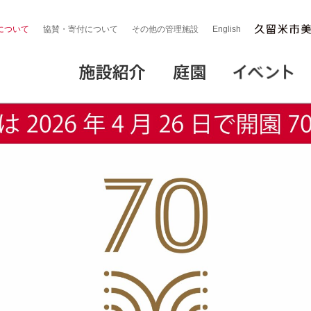
について
協賛・寄付について
その他の管理施設
English